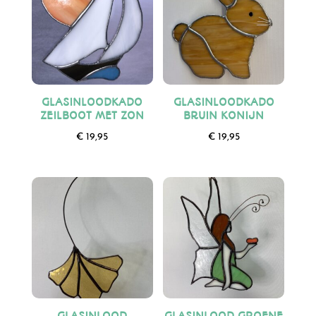
GLASINLOODKADO
GLASINLOODKADO
ZEILBOOT MET ZON
BRUIN KONIJN
€
19,95
€
19,95
GLASINLOOD
GLASINLOOD GROENE