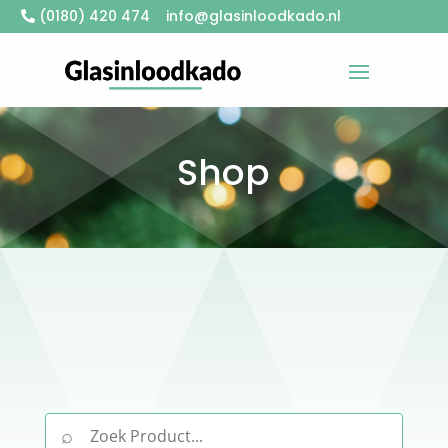
(0180) 420 474
info@glasinloodkado.nl
Shop
⌕