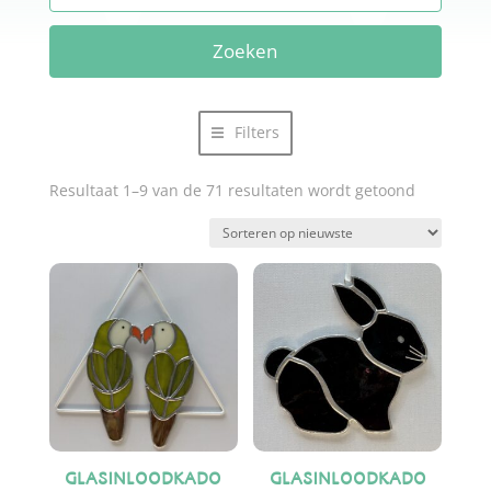
Zoeken
Filters
Gesorteer
Resultaat 1–9 van de 71 resultaten wordt getoond
op
nieuwste
GLASINLOODKADO
GLASINLOODKADO