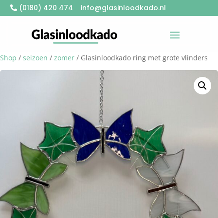
(0180) 420 474
info@glasinloodkado.nl
Shop
/
seizoen
/
zomer
/ Glasinloodkado ring met grote vlinders