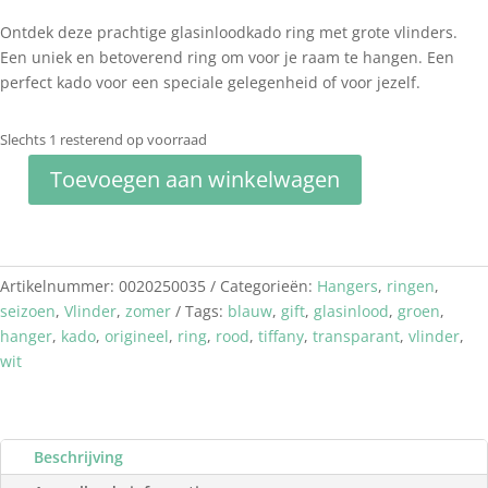
Ontdek deze prachtige glasinloodkado ring met grote vlinders.
Een uniek en betoverend ring om voor je raam te hangen. Een
perfect kado voor een speciale gelegenheid of voor jezelf.
Slechts 1 resterend op voorraad
Toevoegen aan winkelwagen
Glasinloodkado
ring
met
grote
Artikelnummer:
0020250035
Categorieën:
Hangers
,
ringen
,
vlinders
seizoen
,
Vlinder
,
zomer
Tags:
blauw
,
gift
,
glasinlood
,
groen
,
aantal
hanger
,
kado
,
origineel
,
ring
,
rood
,
tiffany
,
transparant
,
vlinder
,
wit
Beschrijving