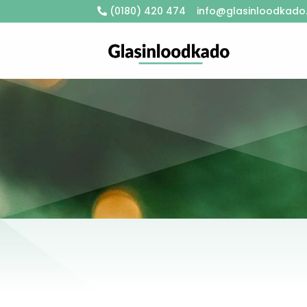
(0180) 420 474
info@glasinloodkado.