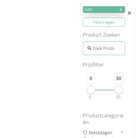
hart
Filters legen
Product Zoeken
Search products:
Prijsfilter
0
30
0
30
Productcategorie
ën
Feestdagen