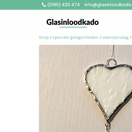
(0180) 420 474
info@glasinloodkado.
Shop
/
speciale gelegenheden
/
valentijnsdag
/