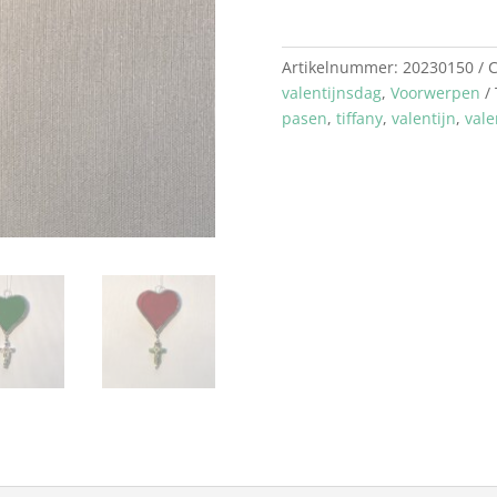
Hart
Blauw
Artikelnummer:
20230150
C
Kruis
valentijnsdag
,
Voorwerpen
aantal
pasen
,
tiffany
,
valentijn
,
vale