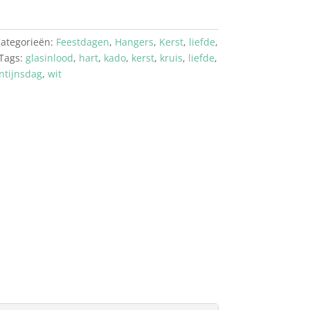
ategorieën:
Feestdagen
,
Hangers
,
Kerst
,
liefde
,
Tags:
glasinlood
,
hart
,
kado
,
kerst
,
kruis
,
liefde
,
ntijnsdag
,
wit