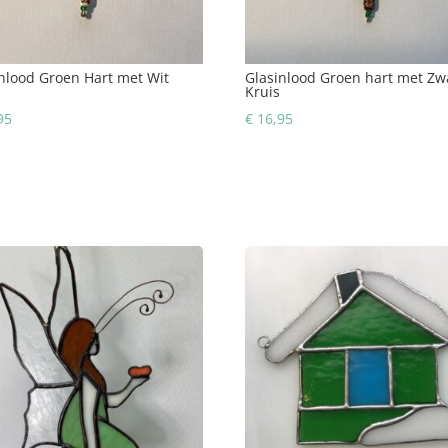
nlood Groen Hart met Wit
Glasinlood Groen hart met Zw
Kruis
95
€
16,95