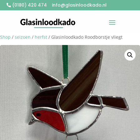
(0180) 420 474
info@glasinloodkado.nl
Shop
/
seizoen
/
herfst
/ Glasinloodkado Roodborstje vliegt