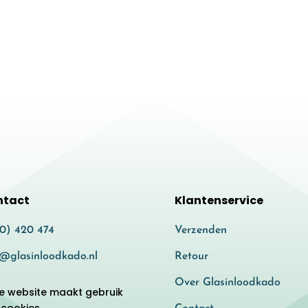
ntact
Klantenservice
80) 420 474
Verzenden
o@glasinloodkado.nl
Retour
Over Glasinloodkado
e website maakt gebruik
 cookies.