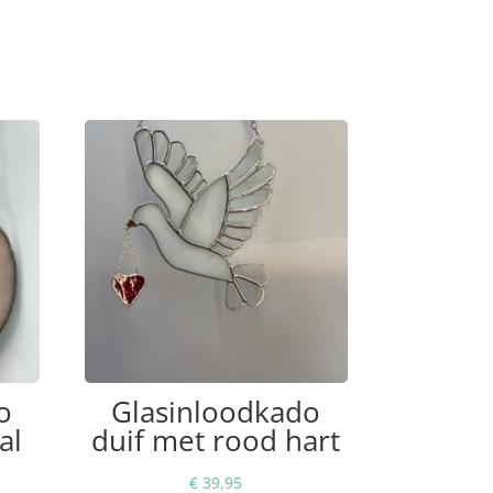
o
Glasinloodkado
al
duif met rood hart
€
39,95