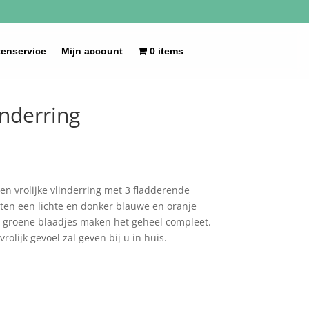
tenservice
Mijn account
0 items
inderring
en vrolijke vlinderring met 3 fladderende
itten een lichte en donker blauwe en oranje
s, groene blaadjes maken het geheel compleet.
rolijk gevoel zal geven bij u in huis.