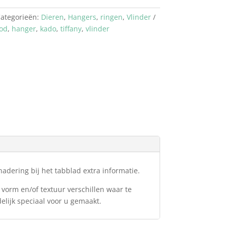
ategorieën:
Dieren
,
Hangers
,
ringen
,
Vlinder
ood
,
hanger
,
kado
,
tiffany
,
vlinder
adering bij het tabblad extra informatie.
 vorm en/of textuur verschillen waar te
delijk speciaal voor u gemaakt.