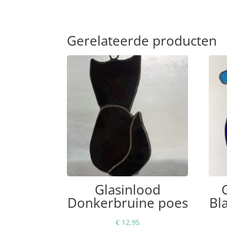
Gerelateerde producten
Glasinlood
Donkerbruine poes
Bl
€
12,95