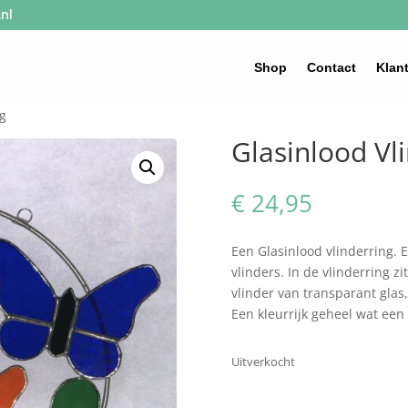
nl
Shop
Contact
Klan
ng
Glasinlood Vl
€
24,95
Een Glasinlood vlinderring. E
vlinders. In de vlinderring z
vlinder van transparant gla
Een kleurrijk geheel wat een v
Uitverkocht