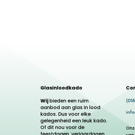
Glasinloodkado
Co
Wij
bieden een ruim
(01
aanbod aan glas in lood
inf
kados. Dus voor elke
gelegenheid een leuk kado.
Of dit nou voor de
Onz
feestdagen, verjaardagen
van