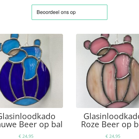
Glasinloodkado
Glasinloodkad
auwe Beer op bal
Roze Beer op b
€
24,95
€
24,95