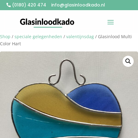
(0180) 420 474
info@glasinloodkado.nl
Shop
/
speciale gelegenheden
/
valentijnsdag
/ Glasinlood Multi
Color Hart