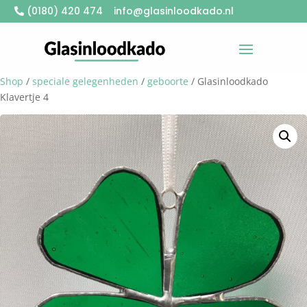
(0180) 420 474
info@glasinloodkado.nl
Shop
/
speciale gelegenheden
/
geboorte
/ Glasinloodkado
Klavertje 4