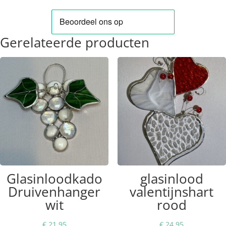
Gerelateerde producten
Glasinloodkado
glasinlood
Druivenhanger
valentijnshart
wit
rood
€
21,95
€
24,95