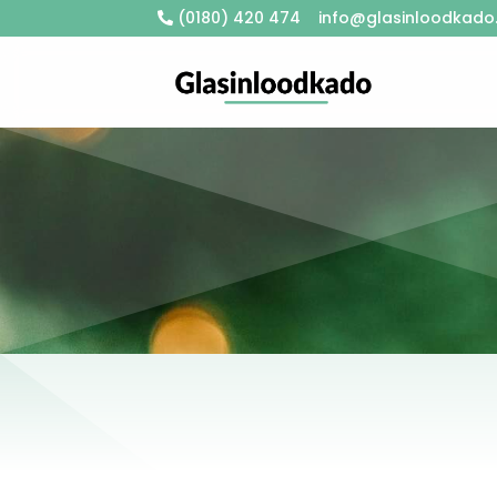
(0180) 420 474
info@glasinloodkado.