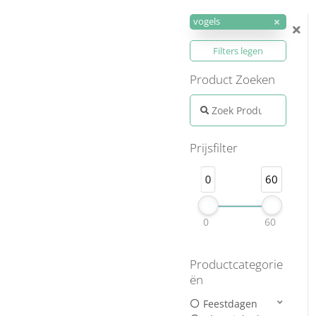
vogels
Filters legen
Product Zoeken
Search products:
Prijsfilter
0
60
0
60
Productcategorie
ën
Feestdagen