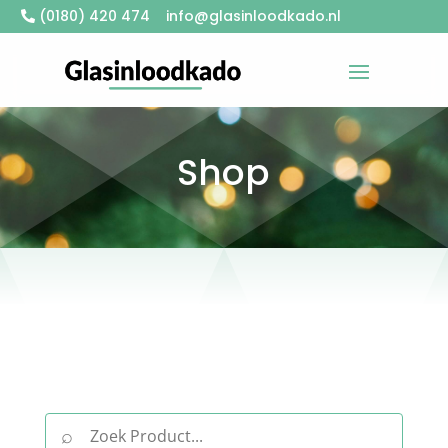
(0180) 420 474
info@glasinloodkado.nl
Shop
⌕