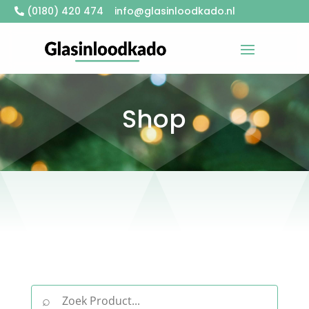
(0180) 420 474
info@glasinloodkado.nl
Shop
⌕