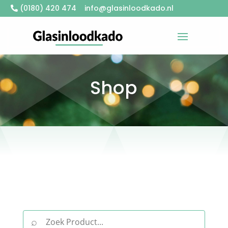
(0180) 420 474
info@glasinloodkado.nl
Shop
⌕